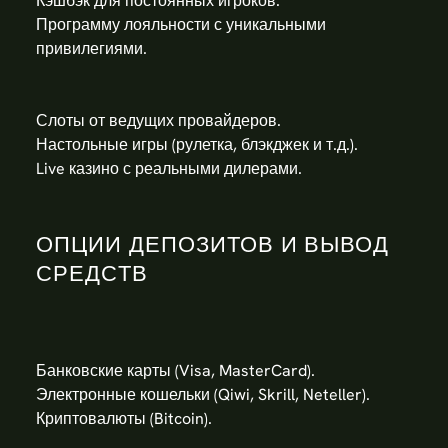
Кэшбэк для постоянных игроков.
Программу лояльности с уникальными
привилегиями.
Слоты от ведущих провайдеров.
Настольные игры (рулетка, блэкджек и т.д.).
Live казино с реальными дилерами.
ОПЦИИ ДЕПОЗИТОВ И ВЫВОД
СРЕДСТВ
Банковские карты (Visa, MasterCard).
Электронные кошельки (Qiwi, Skrill, Neteller).
Криптовалюты (Bitcoin).