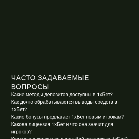
ЧАСТО ЗАДАВАЕМЫЕ
ВОПРОСЫ
Какие методы депозитов доступны в 1хБет?
Как долго обрабатываются выводы средств в
1хБет?
Какие бонусы предлагает 1хБет новым игрокам?
Какова лицензия 1хБет и что она значит для
игроков?