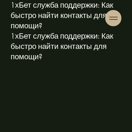
1хБет служба поддержки: Как
быстро найти контакты для
помощи?
1хБет служба поддержки: Как
быстро найти контакты для
помощи?